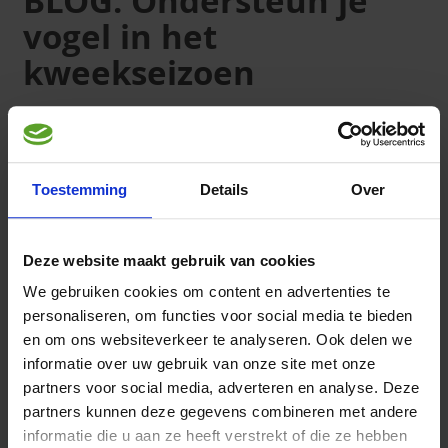
BLOG: Ondersteun je
vogel in het
kweekseizoen
In deze tijd van het jaar zijn voor de meeste binnen
kwekers de voorbereidingen in volle gang en een aantal
zijn al met de kweek begonnen. Voor iedere kweker is het
kweekseizoen één van de hoogtepunten van de
Toestemming
Details
Over
liefhebberij.
In deze blog lees je hoe je jouw vogels het
beste kunt ondersteunen tijdens deze periode.
Deze website maakt gebruik van cookies
Bekijk hier de blog
We gebruiken cookies om content en advertenties te
personaliseren, om functies voor social media te bieden
en om ons websiteverkeer te analyseren. Ook delen we
informatie over uw gebruik van onze site met onze
partners voor social media, adverteren en analyse. Deze
partners kunnen deze gegevens combineren met andere
informatie die u aan ze heeft verstrekt of die ze hebben