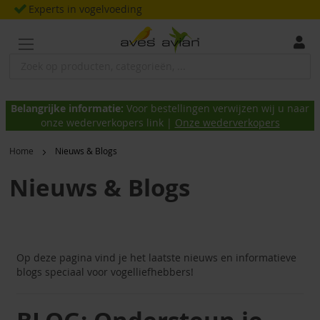
Ga
Experts in vogelvoeding
naar
de
inhoud
Belangrijke informatie:
Voor bestellingen verwijzen wij u naar
onze wederverkopers link |
Onze wederverkopers
Home
Nieuws & Blogs
Nieuws & Blogs
Op deze pagina vind je het laatste nieuws en informatieve
blogs speciaal voor vogelliefhebbers!