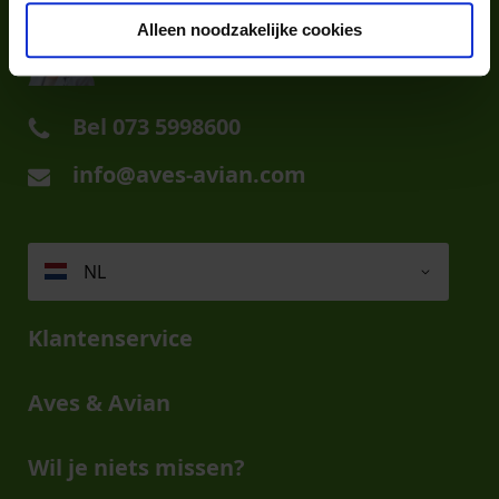
Alleen noodzakelijke cookies
Bel
073 5998600
info@aves-avian.com
NL
Klantenservice
Aves & Avian
Wil je niets missen?