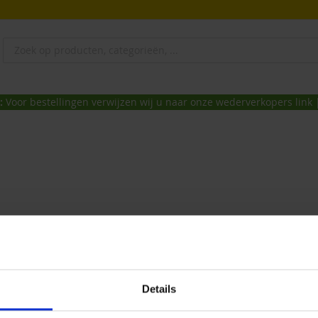
e:
Voor bestellingen verwijzen wij u naar onze wederverkopers link
Details
ht bij Beaphar Nederland via onderstaande contactgegevens: