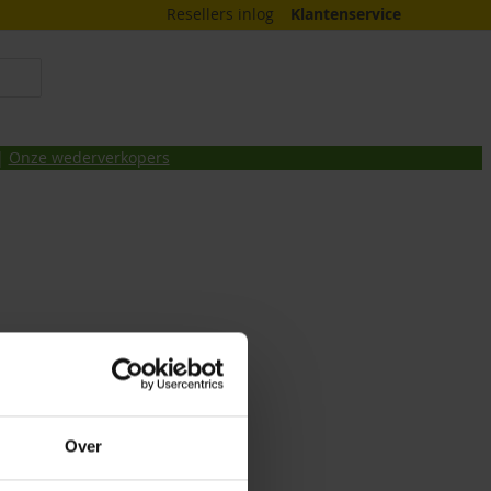
Resellers inlog
Klantenservice
 |
Onze wederverkopers
Over