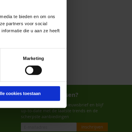
 media te bieden en om ons
ze partners voor social
nformatie die u aan ze heeft
Marketing
Wil je niets missen?
lle cookies toestaan
Schrijf je in voor onze nieuwsbrief en blijf
up-to-date met de laatste trends en de
scherpste aanbiedingen
Inschrijven