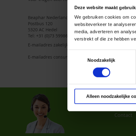
Deze website maakt gebruik
We gebruiken cookies om cont
Beaphar Nederland B.V.
Postbus 120
websiteverkeer te analyseren
5320 AC Hedel
media, adverteren en analys
Tel: +31 (0)73 5998600
verstrekt of die ze hebben v
E-mailadres zakelijk:
sales@nl.beaphar.com
Toestemmingsselectie
E-mailadres consument:
info@nl.beaphar.com
Noodzakelijk
Klante
Alleen noodzakelijke c
Verkoop
Contact