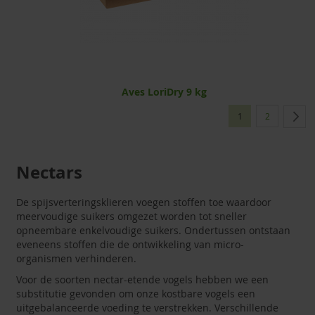
Aves LoriDry 9 kg
Pagina
U lees momenteel 
Pagina
1
2
Nectars
De spijsverteringsklieren voegen stoffen toe waardoor
meervoudige suikers omgezet worden tot sneller
opneembare enkelvoudige suikers. Ondertussen ontstaan
eveneens stoffen die de ontwikkeling van micro-
organismen verhinderen.
Voor de soorten nectar-etende vogels hebben we een
substitutie gevonden om onze kostbare vogels een
uitgebalanceerde voeding te verstrekken. Verschillende