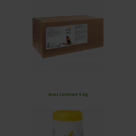
Aves Loristart 9 kg