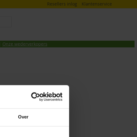
Resellers inlog
Klantenservice
 |
Onze wederverkopers
Over