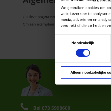
We gebruiken cookies om cont
websiteverkeer te analyseren
Op deze pagina vind je de algemene verkoop- en lev
media, adverteren en analys
Om een exemplaar van de Algemene voorwaarden in
verstrekt of die ze hebben v
Toestemmingsselectie
Noodzakelijk
Klante
Alleen noodzakelijke c
Verkoop
Contact
Bel
073 5998600