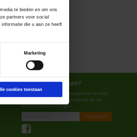
 media te bieden en om ons
ze partners voor social
verancier van Aves Avian.
nformatie die u aan ze heeft
Marketing
Wil je niets missen?
lle cookies toestaan
Schrijf je in voor onze nieuwsbrief en blijf
up-to-date met de laatste trends en de
scherpste aanbiedingen
Inschrijven