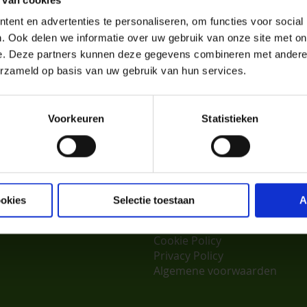
ent en advertenties te personaliseren, om functies voor social
. Ook delen we informatie over uw gebruik van onze site met on
eringsvoorwaarden van Beaphar Nederland B.V., de producent en le
e. Deze partners kunnen deze gegevens combineren met andere i
 pdf te downloaden,
klik hier
.
erzameld op basis van uw gebruik van hun services.
Voorkeuren
Statistieken
nservice
Aves & Avian
ookies
Selectie toestaan
A
punten
Over ons
Vacatures
Cookie Policy
Privacy Policy
Algemene voorwaarden