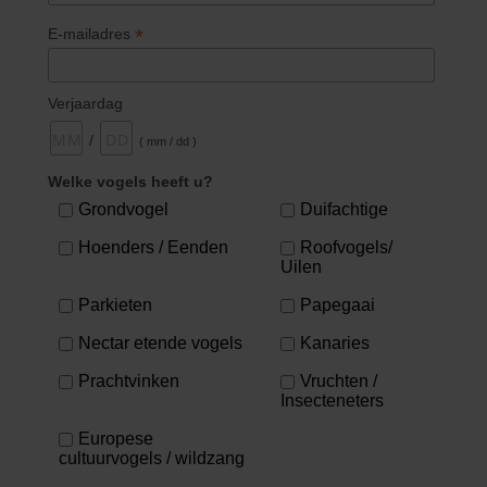
*
E-mailadres
Verjaardag
/
( mm / dd )
Welke vogels heeft u?
Grondvogel
Duifachtige
Hoenders / Eenden
Roofvogels/
Uilen
Parkieten
Papegaai
Nectar etende vogels
Kanaries
Prachtvinken
Vruchten /
Insecteneters
Europese
cultuurvogels / wildzang