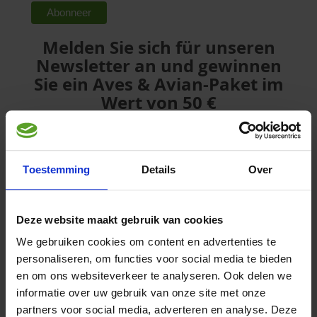
Melden Sie sich für unseren
Newsletter an und gewinnen
Sie ein Aves & Avian-Paket im
Wert von 50 €
Sagen Sie uns, welche Vögel Sie haben, abonnieren Sie
unseren Newsletter und gewinnen Sie eines der 5
maßgeschneiderten Aves & Avian-Pakete!
Toestemming
Details
Over
*
indicates required
*
E-Mail-Adresse
Deze website maakt gebruik van cookies
We gebruiken cookies om content en advertenties te
Vorname
personaliseren, om functies voor social media te bieden
en om ons websiteverkeer te analyseren. Ook delen we
informatie over uw gebruik van onze site met onze
Nachname
partners voor social media, adverteren en analyse. Deze