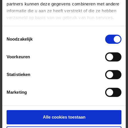
partners kunnen deze gegevens combineren met andere
Geburtstag
informatie die u aan ze heeft verstrekt of die ze hebben
verzameld op basis van uw gebruik van hun services.
/
( mm / dd )
Welche Vögel hast du?
Toestemmingsselectie
Bodenvogel
Taubenartig
Noodzakelijk
Hühner / Enten
Greifvögel / Eulen
Voorkeuren
Sittiche
Papageien
Nektar fressende
Kanaren
Vögel
Statistieken
Schöne Finken
Früchte /
Insektenfresser
Marketing
Europäische
Kulturvögel
Alle cookies toestaan