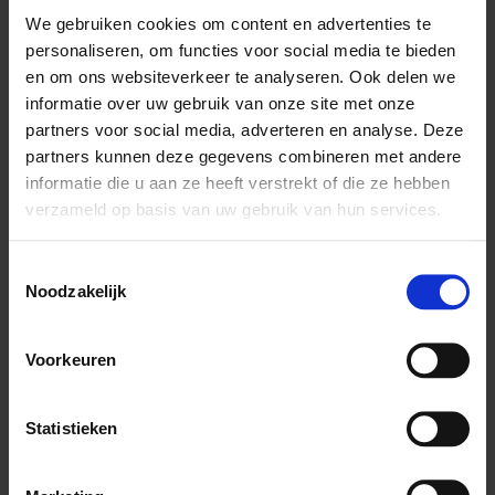
We gebruiken cookies om content en advertenties te
personaliseren, om functies voor social media te bieden
en om ons websiteverkeer te analyseren. Ook delen we
informatie over uw gebruik van onze site met onze
Artikelomschrijving
partners voor social media, adverteren en analyse. Deze
Avian BT-Biergist
is een aanvullend diervoeder voor vogels.
partners kunnen deze gegevens combineren met andere
Avian BT-Biergist (Saccharomyces cereviciae) ondersteunt de
informatie die u aan ze heeft verstrekt of die ze hebben
darmflora.
verzameld op basis van uw gebruik van hun services.
Het kan ook helpen om vogels drogere ontlasting te geven
omdat het de darmpassage zou vertragen, met als gevolg
eventueel een betere vertering.
Toestemmingsselectie
Noodzakelijk
Instructies
Voorkeuren
Voedingsadvies:
Dagelijks 3 tot 5% (30 tot 50g/kg) toevoegen aan het voer.
Statistieken
Eigenschappen