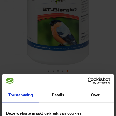
Ga
naar
Avian BT-Biergist
500 g
het
begin
Toestemming
Details
Over
van
de
Verkooppunten
afbeeldingen-
gallerij
Deze website maakt gebruik van cookies