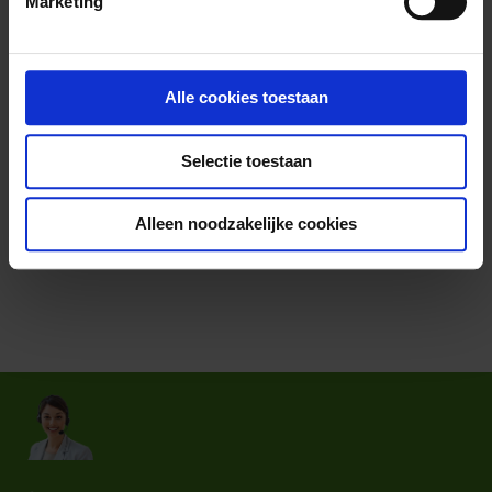
Marketing
Eigenschappen
11393
Ruw eiwit 31%, Ruw vet 7%,
Ruwe celstof 9,5%, Ruwe as 5,5%, Calcium 0,3%, Fosfor 1%,
Alle cookies toestaan
Natrium 0,1%.
0
Selectie toestaan
500 g
Alleen noodzakelijke cookies
Reviews