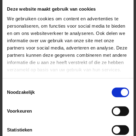
Deze website maakt gebruik van cookies
We gebruiken cookies om content en advertenties te
personaliseren, om functies voor social media te bieden
Artikelomschrijving
en om ons websiteverkeer te analyseren. Ook delen we
informatie over uw gebruik van onze site met onze
Aves Probiotics
bevat een levend micro-organisme dat van
partners voor social media, adverteren en analyse. Deze
nature in het darmkanaal van gezonde vogels voorkomt.
partners kunnen deze gegevens combineren met andere
Wij raden aan om Aves Probiotics in de volgende gevallen aan
informatie die u aan ze heeft verstrekt of die ze hebben
het voeder of het drinkwater van uw vogel toe te voegen:
verzameld op basis van uw gebruik van hun services.
• Voor pasgeboren vogels
• Na geneeskundige behandeling (zoals antibiotica)
• Bij overgang op een ander voer.
Toestemmingsselectie
Noodzakelijk
Instructies
Voorkeuren
Gebruiksaanwijzing:
2 maatschepjes per kg voer. 6 maatschepjes per liter
drinkwater. Drinkwater dagelijks verversen.
Statistieken