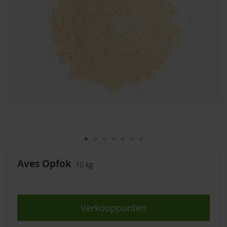
Ga
naar
Aves Opfok
10 kg
het
begin
van
de
Verkooppunten
afbeeldingen-
gallerij