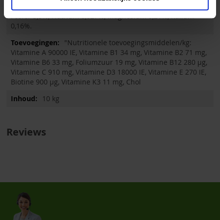
Ruwe celstof 1,9%, Ruwe as 20%, Vocht 7,6%, Calcium 7,9%,
Fosfor 3,5%, Natrium 0,027%, Magnesium 0,21%, Kalium
0,16%.
"Nutritionele toevoegingsmiddelen/kg:
Vitamine A 90000 IE, Vitamine B1 34 mg, Vitamine B2 71 mg,
Vitamine B6 33 mg, Foliumzuur 19 mg, Vitamine B12 280 µg,
Vitamine C 910 mg, Vitamine D3 18000 IE, Vitamine E 270 IE,
Biotine 900 µg, Vitamine K3 11 mg, Chol
10 kg
Reviews