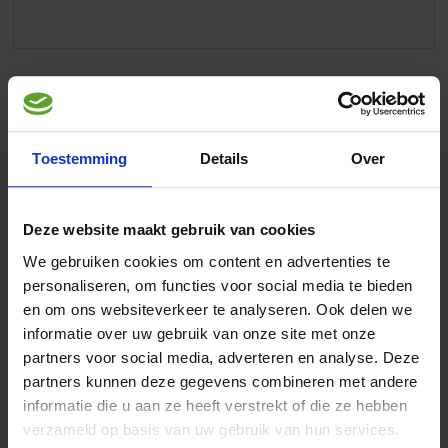
Artikelomschrijving
Aves Opfok
is een premix voor het maken van een compleet
Toestemming
Details
Over
vers ei-opfokvoeder voor zaadetende vogels, zoals kanaries,
Europese cultuurvogels, prachtvinken, grasparkieten,
agaporniden, grote parkieten en papegaaiachtigen.
Deze website maakt gebruik van cookies
Aves Opfok bevat alle essentiële vitaminen, mineralen en
sporenelementen.
We gebruiken cookies om content en advertenties te
personaliseren, om functies voor social media te bieden
en om ons websiteverkeer te analyseren. Ook delen we
Instructies
informatie over uw gebruik van onze site met onze
partners voor social media, adverteren en analyse. Deze
Gebruiksaanwijzing:
partners kunnen deze gegevens combineren met andere
Meng 3 beschuiten (30 gram) of 8 maatschepjes beschuitmeel
of 40 gram gedroogd brood met 1 maatschepje Aves Opfok (5
informatie die u aan ze heeft verstrekt of die ze hebben
gram). Dit mengsel met een gekookt (7 minuten) gepeld ei (60
verzameld op basis van uw gebruik van hun services.
gram) in een mixer fijn malen. Dit geheel laten afkoelen en